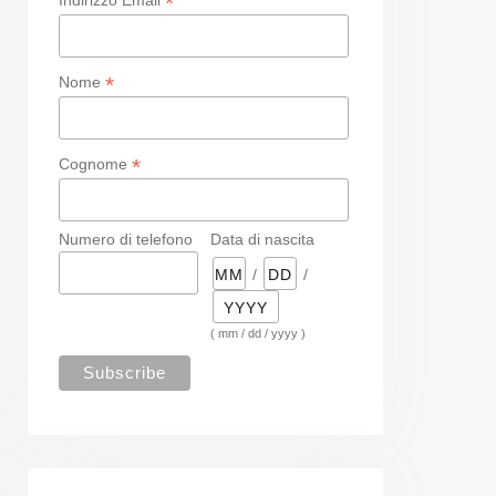
*
*
Nome
*
Cognome
Numero di telefono
Data di nascita
/
/
( mm / dd / yyyy )