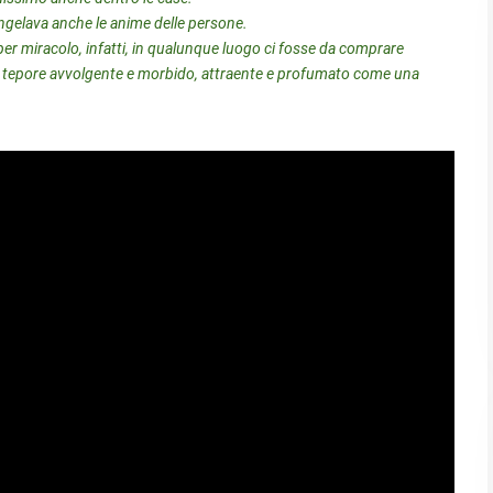
ongelava anche le anime delle persone.
er miracolo, infatti, in qualunque luogo ci fosse da comprare
 tepore avvolgente e morbido, attraente e profumato come una