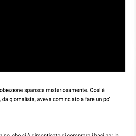
 obiezione sparisce misteriosamente. Così è
da giornalista, aveva cominciato a fare un po’
ino, che si è dimenticato di comprare i baci per la