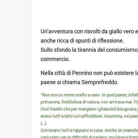
Un’avventura con risvolti da giallo vero 
anche ricca di spunti di riflessione.
Sullo sfondo la tirannia del consumismo 
commercio.
Nella città di Pennino non può esistere 
paese si chiama Semprefreddo.
“Non era un nome scelto a caso. In quel paese, infat
primavera, freddolosa di natura, non arrivava mai. Fi
Così freddo che per mangiare i ghiaccioli bisognava 
erano tutti a letto col raffreddore. Insomma, nel p
(…)
Correvano tutti a tapparsi in casa. Anche se neanche l
sarà stato per la difficoltà di parlarsi, ma faceva fr