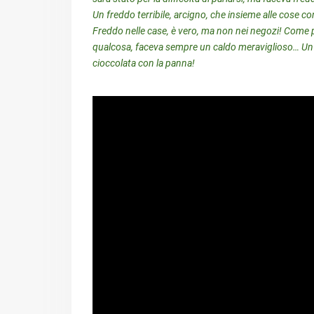
Un freddo terribile, arcigno, che insieme alle cose c
Freddo nelle case, è vero, ma non nei negozi! Come p
qualcosa, faceva sempre un caldo meraviglioso… Un
cioccolata con la panna!