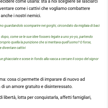
cidere come usarla: sta a noi scegliere se lasciarci
diventare come i cattivi che vogliamo combattere
anche i nostri nemici.
nino guardandolo scomparire nei gorghi, circondato da migliaia di baci
o dopo, come se le sue idee fossero legate a uno yo-yo, partendo
roprio quella la punizione che si meritava quell’uomo? O forse,
e diventare cattivi
e ghiacciate e scese in fondo alla vasca a cercare il corpo del signor
ma: cosa ci permette di imparare di nuovo ad
di un amore gratuito e disinteressato.
 libertà, lotta per conquistarla, affetti famigliari,