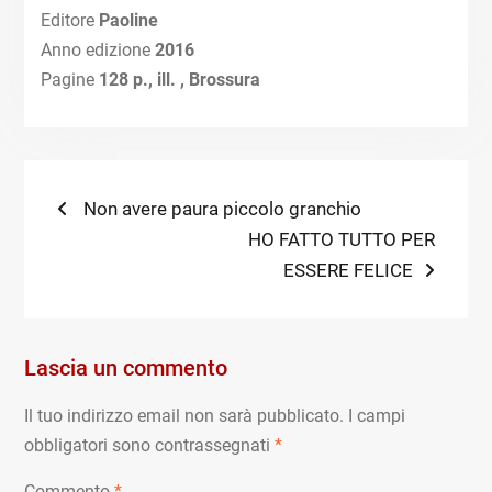
Editore
Paoline
Anno edizione
2016
Pagine
128 p., ill. , Brossura
Navigazione
Previous
Non avere paura piccolo granchio
post:
Next
HO FATTO TUTTO PER
articoli
post:
ESSERE FELICE
Lascia un commento
Il tuo indirizzo email non sarà pubblicato.
I campi
obbligatori sono contrassegnati
*
Commento
*