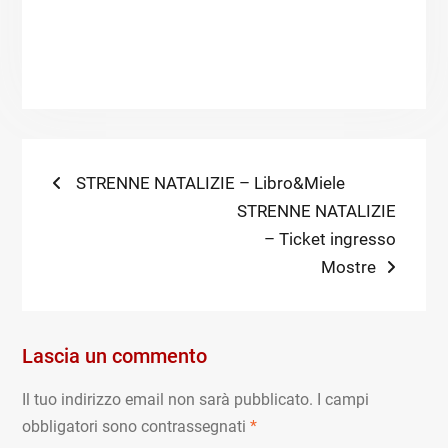
Navigazione
Previous
STRENNE NATALIZIE – Libro&Miele
post:
Next
STRENNE NATALIZIE
articoli
post:
– Ticket ingresso
Mostre
Lascia un commento
Il tuo indirizzo email non sarà pubblicato.
I campi
obbligatori sono contrassegnati
*