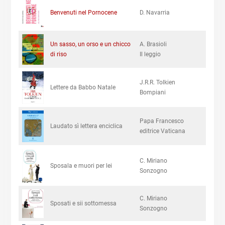
Benvenuti nel Pornocene
D. Navarria
Un sasso, un orso e un chicco
A. Brasioli
di riso
Il leggio
J.R.R. Tolkien
Lettere da Babbo Natale
Bompiani
Papa Francesco
Laudato sì lettera enciclica
editrice Vaticana
C. Miriano
Sposala e muori per lei
Sonzogno
C. Miriano
Sposati e sii sottomessa
Sonzogno