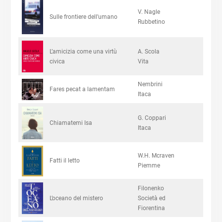
V. Nagle
Sulle frontiere dell’umano
Rubbetino
L’amicizia come una virtù
A. Scola
civica
Vita
Nembrini
Fares pecat a lamentam
Itaca
G. Coppari
Chiamatemi Isa
Itaca
W.H. Mcraven
Fatti il letto
Piemme
Filonenko
L’oceano del mistero
Società ed
Fiorentina