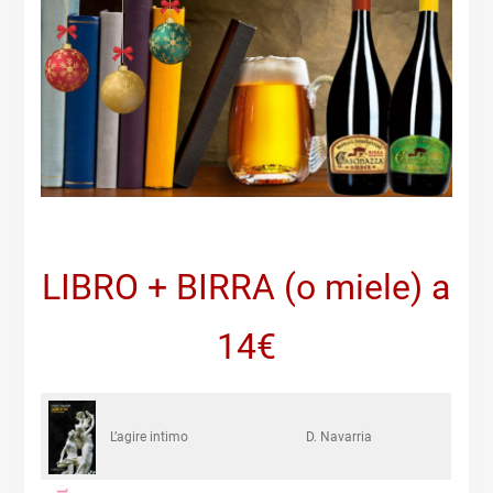
LIBRO + BIRRA (o miele) a
14€
L’agire intimo
D. Navarria