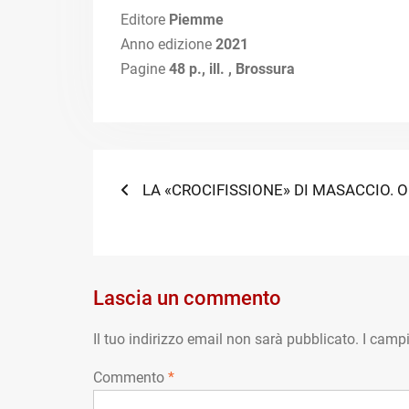
Editore
Piemme
Anno edizione
2021
Pagine
48 p., ill. , Brossura
Navigazione
Previous
LA «CROCIFISSIONE» DI MASACCIO. Om
post:
articoli
Lascia un commento
Il tuo indirizzo email non sarà pubblicato.
I campi
Commento
*