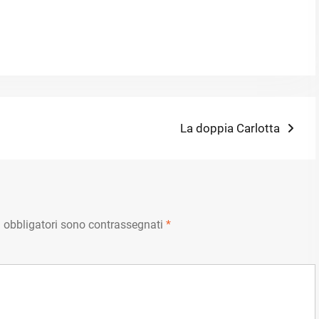
Next
La doppia Carlotta
post:
 obbligatori sono contrassegnati
*