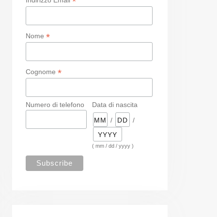
*
*
Nome
*
Cognome
Numero di telefono
Data di nascita
/
/
( mm / dd / yyyy )