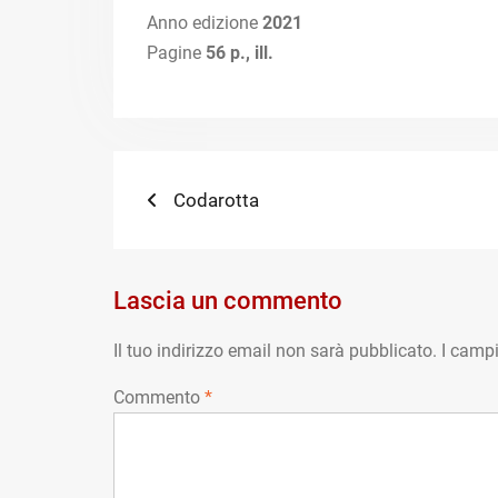
Anno edizione
2021
Pagine
56 p., ill.
Navigazione
Previous
Codarotta
post:
articoli
Lascia un commento
Il tuo indirizzo email non sarà pubblicato.
I campi
Commento
*