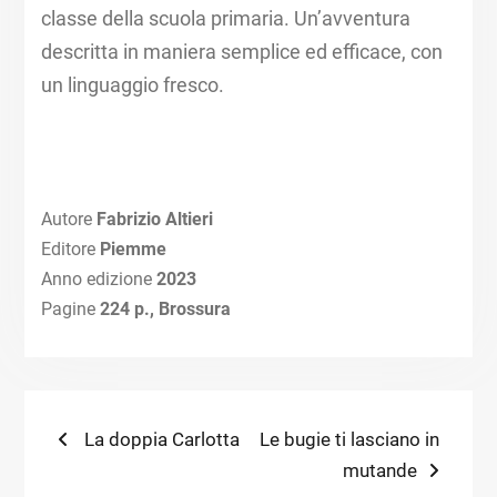
classe della scuola primaria. Un’avventura
descritta in maniera semplice ed efficace, con
un linguaggio fresco.
Autore
Fabrizio Altieri
Editore
Piemme
Anno edizione
2023
Pagine
224 p., Brossura
Navigazione
Previous
Next
La doppia Carlotta
Le bugie ti lasciano in
post:
post:
mutande
articoli