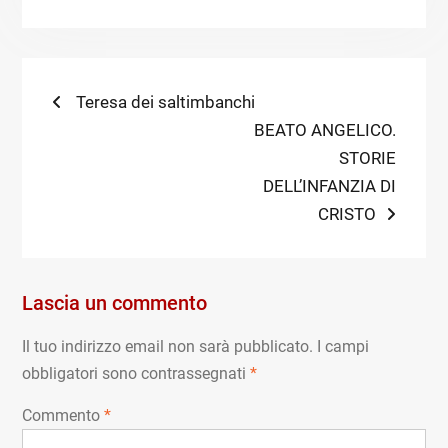
Navigazione
Previous
Teresa dei saltimbanchi
post:
Next
BEATO ANGELICO.
articoli
post:
STORIE
DELL’INFANZIA DI
CRISTO
Lascia un commento
Il tuo indirizzo email non sarà pubblicato.
I campi
obbligatori sono contrassegnati
*
Commento
*