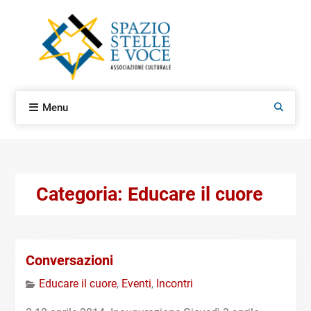
Skip
to
content
Menu
Search
Categoria:
Educare il cuore
Conversazioni
Educare il cuore
,
Eventi
,
Incontri