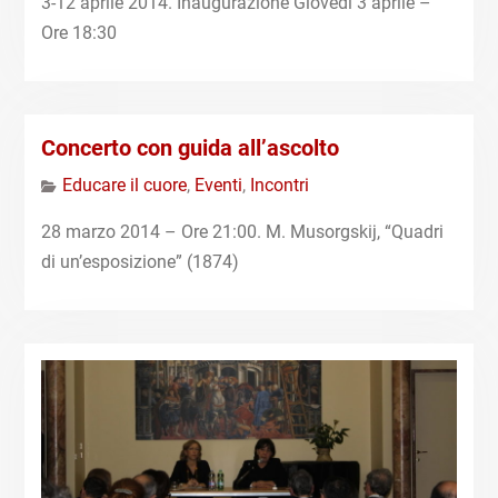
3-12 aprile 2014. Inaugurazione Giovedì 3 aprile –
Ore 18:30
Concerto con guida all’ascolto
Educare il cuore
,
Eventi
,
Incontri
28 marzo 2014 – Ore 21:00. M. Musorgskij, “Quadri
di un’esposizione” (1874)