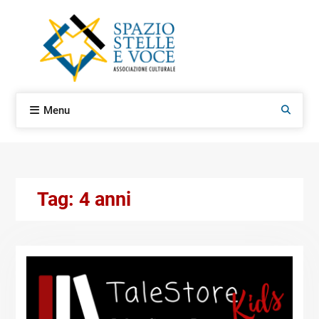
Skip
to
content
Menu
Search
Tag:
4 anni