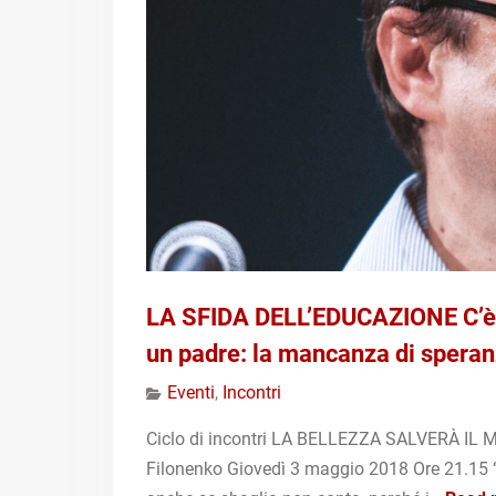
LA SFIDA DELL’EDUCAZIONE C’è un
un padre: la mancanza di speran
Eventi
,
Incontri
Ciclo di incontri LA BELLEZZA SALVERÀ 
Filonenko Giovedì 3 maggio 2018 Ore 21.15 “ I