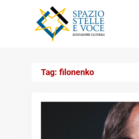
Skip
to
content
Tag:
filonenko