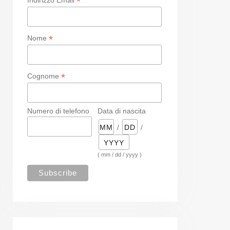
*
*
Nome
*
Cognome
Numero di telefono
Data di nascita
/
/
( mm / dd / yyyy )