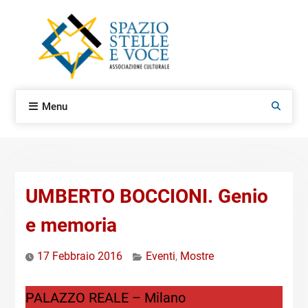
Skip
to
content
Menu
Search
UMBERTO BOCCIONI. Genio
e memoria
17 Febbraio 2016
Eventi
,
Mostre
PALAZZO REALE – Milano