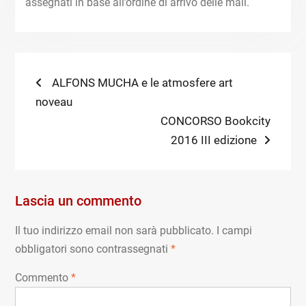
assegnati in base all’ordine di arrivo delle mail.
Navigazione
Previous
ALFONS MUCHA e le atmosfere art
post:
noveau
articoli
Next
CONCORSO Bookcity
post:
2016 III edizione
Lascia un commento
Il tuo indirizzo email non sarà pubblicato.
I campi
obbligatori sono contrassegnati
*
Commento
*