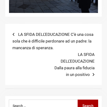
Navigazione
Previous
LA SFIDA DELL’EDUCAZIONE C’è una cosa
post:
sola che è difficile perdonare ad un padre: la
articoli
mancanza di speranza.
Next
LA SFIDA
post:
DELL’EDUCAZIONE
Dalla paura alla fiducia
in un positivo
Search
Search