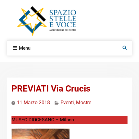
Skip
to
content
Menu
Search
PREVIATI Via Crucis
11 Marzo 2018
Eventi
,
Mostre
MUSEO DIOCESANO – Milano