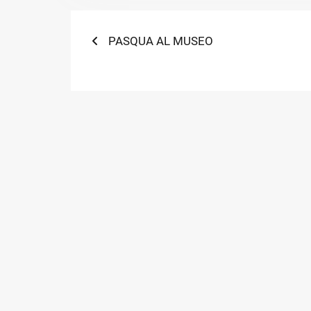
Navigazione
Previous
PASQUA AL MUSEO
post:
articoli