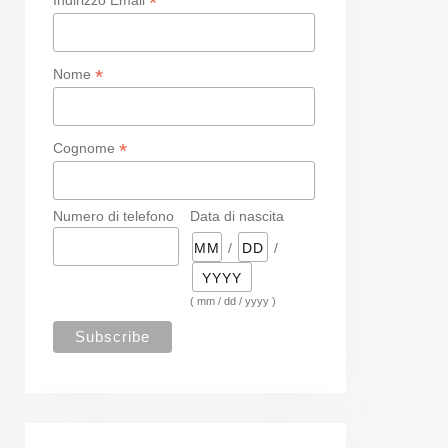
*
*
Nome
*
Cognome
Numero di telefono
Data di nascita
/
/
( mm / dd / yyyy )