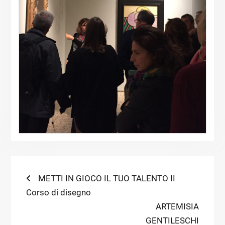
Navigazione
Previous
METTI IN GIOCO IL TUO TALENTO II
post:
Corso di disegno
articoli
Next
ARTEMISIA
post:
GENTILESCHI