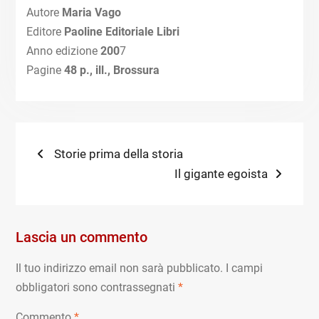
Autore
Maria Vago
Editore
Paoline Editoriale Libri
Anno edizione
200
7
Pagine
48 p., ill., Brossura
Navigazione
Previous
Storie prima della storia
post:
Next
Il gigante egoista
articoli
post:
Lascia un commento
Il tuo indirizzo email non sarà pubblicato.
I campi
obbligatori sono contrassegnati
*
Commento
*