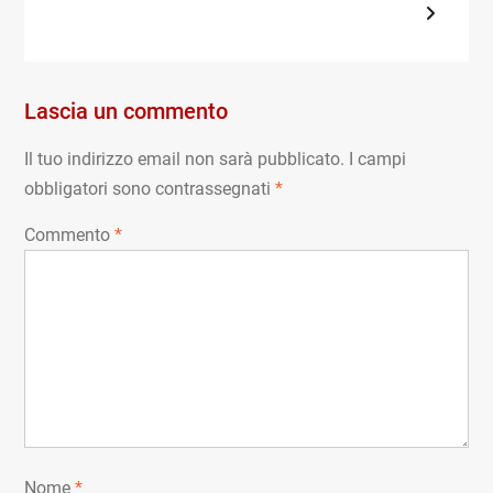
post:
post:
articoli
Lascia un commento
Il tuo indirizzo email non sarà pubblicato.
I campi
obbligatori sono contrassegnati
*
Commento
*
Nome
*