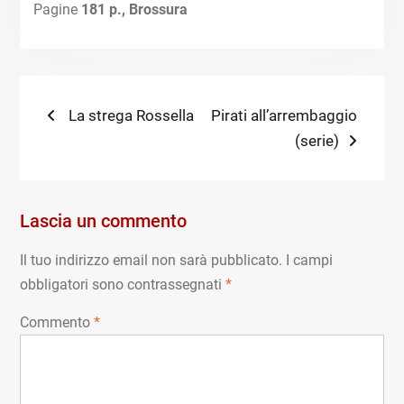
Pagine
181 p., Brossura
Navigazione
Previous
Next
La strega Rossella
Pirati all’arrembaggio
post:
post:
(serie)
articoli
Lascia un commento
Il tuo indirizzo email non sarà pubblicato.
I campi
obbligatori sono contrassegnati
*
Commento
*