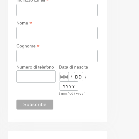
*
*
Nome
*
Cognome
Numero di telefono
Data di nascita
/
/
( mm / dd / yyyy )