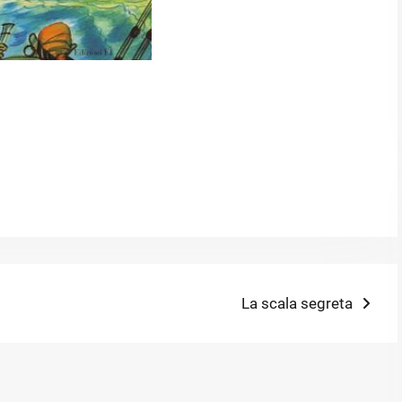
Next
La scala segreta
post: