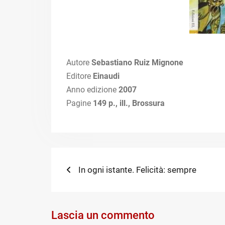
Autore
Sebastiano Ruiz Mignone
Editore
Einaudi
Anno edizione
2007
Pagine
149 p., ill.,
Brossura
Navigazione
Previous
In ogni istante. Felicità: sempre
post:
articoli
Lascia un commento