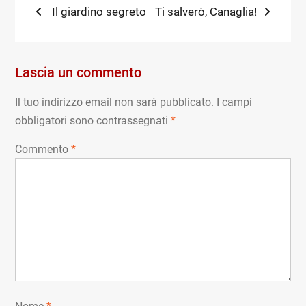
Navigazione
Previous
Next
Il giardino segreto
Ti salverò, Canaglia!
post:
post:
articoli
Lascia un commento
Il tuo indirizzo email non sarà pubblicato.
I campi
obbligatori sono contrassegnati
*
Commento
*