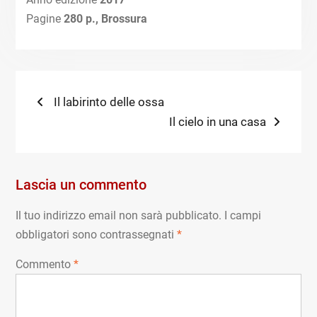
Pagine
280 p., Brossura
Navigazione
Previous
Il labirinto delle ossa
post:
Next
Il cielo in una casa
articoli
post:
Lascia un commento
Il tuo indirizzo email non sarà pubblicato.
I campi
obbligatori sono contrassegnati
*
Commento
*