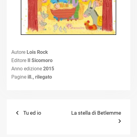
Autore
Lois Rock
Editore
Il Sicomoro
Anno edizione
2015
Pagine
ill., rilegato
Navigazione
Previous
Next
Tu ed io
La stella di Betlemme
post:
post:
articoli