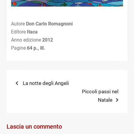
Autore
Don Carlo Romagnoni
Editore
Itaca
Anno edizione
2012
Pagine
64 p., ill.
Navigazione
Previous
La notte degli Angeli
post:
Next
Piccoli passi nel
articoli
post:
Natale
Lascia un commento