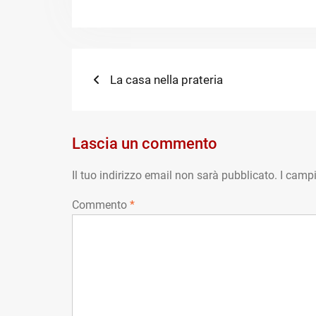
Navigazione
Previous
La casa nella prateria
post:
articoli
Lascia un commento
Il tuo indirizzo email non sarà pubblicato.
I campi
Commento
*