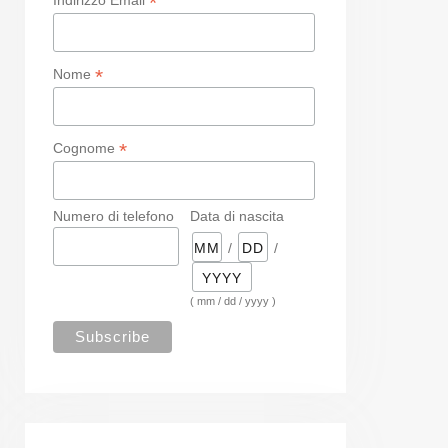
*
*
Nome
*
Cognome
Numero di telefono
Data di nascita
/
/
( mm / dd / yyyy )