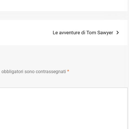
Next
Le avventure di Tom Sawyer
post:
 obbligatori sono contrassegnati
*