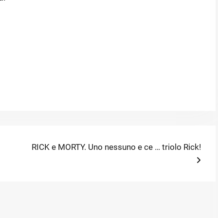
Next
RICK e MORTY. Uno nessuno e ce … triolo Rick!
post: