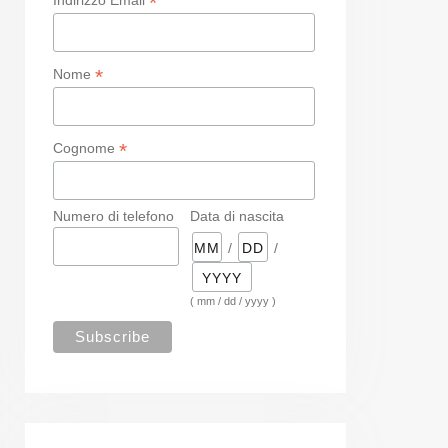
*
*
Nome
*
Cognome
Numero di telefono
Data di nascita
/
/
( mm / dd / yyyy )