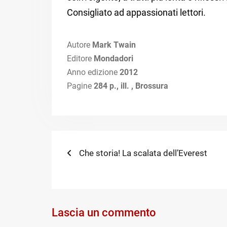
Consigliato ad appassionati lettori.
Autore
Mark Twain
Editore
Mondadori
Anno edizione
2012
Pagine
284 p., ill. , Brossura
Navigazione
Previous
Che storia! La scalata dell’Everest
post:
articoli
Lascia un commento