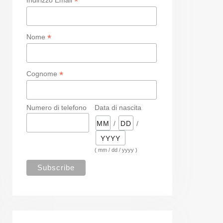
*
*
Nome
*
Cognome
Numero di telefono
Data di nascita
/
/
( mm / dd / yyyy )