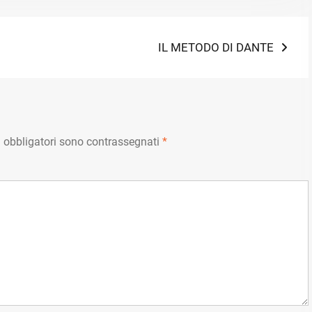
Next
IL METODO DI DANTE
post:
 obbligatori sono contrassegnati
*