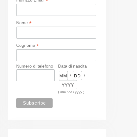
*
*
Nome
*
Cognome
Numero di telefono
Data di nascita
/
/
( mm / dd / yyyy )