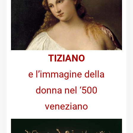
TIZIANO
e l’immagine della
donna nel ‘500
veneziano