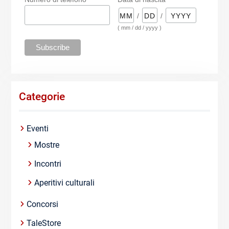
/
/
( mm / dd / yyyy )
Categorie
Eventi
Mostre
Incontri
Aperitivi culturali
Concorsi
TaleStore