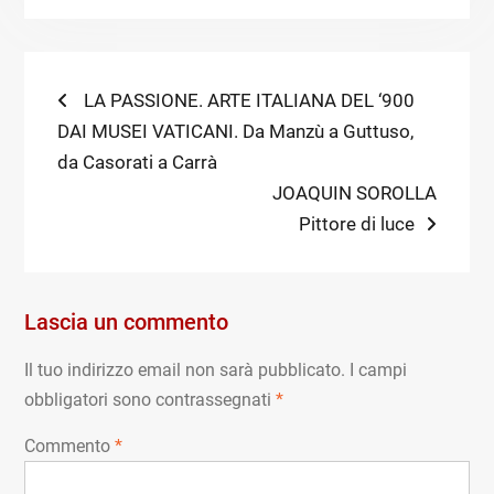
Navigazione
Previous
LA PASSIONE. ARTE ITALIANA DEL ‘900
post:
DAI MUSEI VATICANI. Da Manzù a Guttuso,
articoli
da Casorati a Carrà
Next
JOAQUIN SOROLLA
post:
Pittore di luce
Lascia un commento
Il tuo indirizzo email non sarà pubblicato.
I campi
obbligatori sono contrassegnati
*
Commento
*