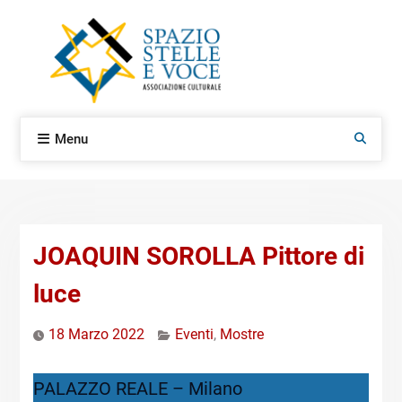
Skip
to
content
Menu
Search
JOAQUIN SOROLLA Pittore di
luce
18 Marzo 2022
Eventi
,
Mostre
PALAZZO REALE – Milano