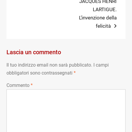
post:
Next
JACQUES HENRI
articoli
post:
LARTIGUE.
L’invenzione della
felicità
Lascia un commento
Il tuo indirizzo email non sarà pubblicato.
I campi
obbligatori sono contrassegnati
*
Commento
*