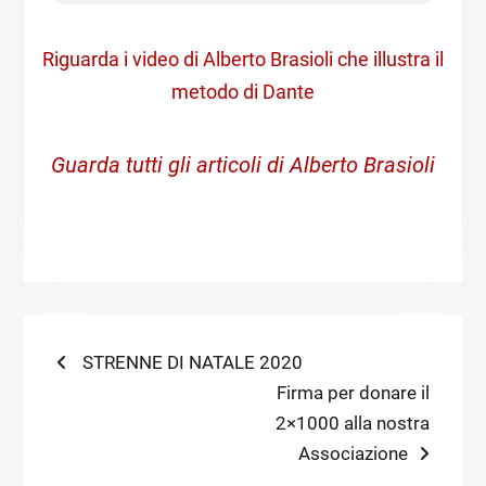
Riguarda i video di Alberto Brasioli che illustra il
metodo di Dante
Guarda tutti gli articoli di Alberto Brasioli
Navigazione
Previous
STRENNE DI NATALE 2020
post:
Next
Firma per donare il
articoli
post:
2×1000 alla nostra
Associazione