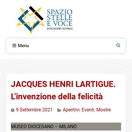
Skip
to
content
Menu
Search
JACQUES HENRI LARTIGUE.
L’invenzione della felicità
9 Settembre 2021
Aperitivi
,
Eventi
,
Mostre
MUSEO DIOCESANO – MILANO