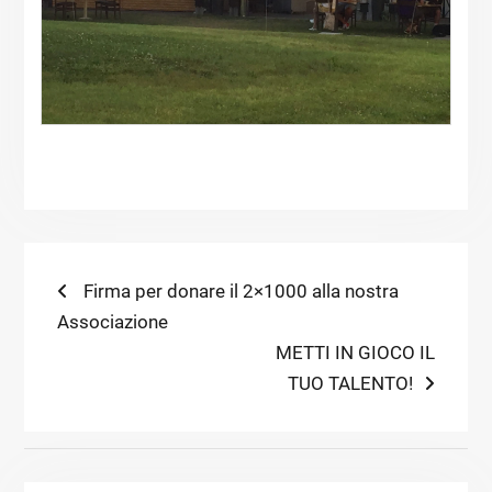
Navigazione
Previous
Firma per donare il 2×1000 alla nostra
post:
Associazione
articoli
Next
METTI IN GIOCO IL
post:
TUO TALENTO!