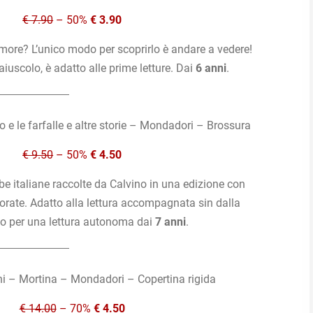
€ 7.90
– 50%
€ 3.90
umore? L’unico modo per scoprirlo è andare a vedere!
iuscolo, è adatto alle prime letture. Dai
6 anni
.
go e le farfalle e altre storie – Mondadori – Brossura
€ 9.50
– 50%
€ 4.50
be italiane raccolte da Calvino in una edizione con
rate. Adatto alla lettura accompagnata sin dalla
o per una lettura autonoma dai
7 anni
.
ni – Mortina – Mondadori – Copertina rigida
€ 14.00
– 70%
€ 4.50