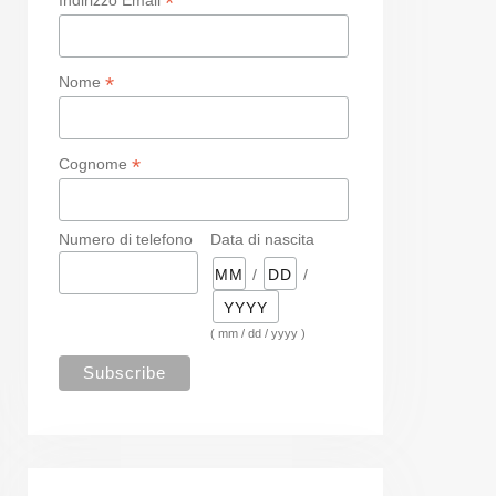
*
*
Nome
*
Cognome
Numero di telefono
Data di nascita
/
/
( mm / dd / yyyy )