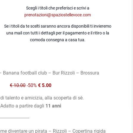
Scegli i titoli che preferisci e scrivi a
prenotazioni@spaziostellevoce.com
Se i titoli da te scelti saranno ancora disponibili ti invieremo
una mail con tutti i dettagli per il pagamento e il ritiro o la
comoda consegna a casa tua.
– Banana football club – Bur Rizzoli – Brossura
€ 10.00
-50%
€ 5.00
di talento e amicizia, alla scoperta di sè.
Adatto a partire dagli
11 anni
me diventare un pirata – Rizzoli – Copertina rigida