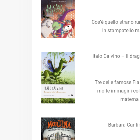
Cos’è quello strano r
In stampatello ma
Italo Calvino – Il dra
Tre delle famose Fia
molte immagini colo
materna 
Barbara Canti