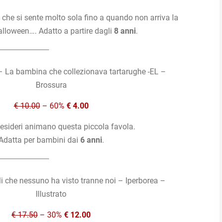
che si sente molto sola fino a quando non arriva la
alloween…. Adatto a partire dagli
8 anni
.
 – La bambina che collezionava tartarughe -EL –
Brossura
€ 10.00
– 60%
€ 4.00
esideri animano questa piccola favola.
Adatta per bambini dai
6 anni
.
li che nessuno ha visto tranne noi – Iperborea –
Illustrato
€ 17.50
– 30%
€ 12.00