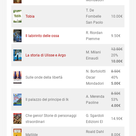
Mondadori
T. De
Tobia
Fombelle
10.00€
San Paolo
R. Riordan
Il labirinto delle ossa
9.50€
Piemme
12.50€
M. Milani
La storia di Ulisse e Argo
20%
Einaudi
10.00€
N. Bortolotti
8.50€
Sulle onde della libertà
Oscar
40%
Mondadori
5.00€
8.50€
A. Merenda
Il palazzo del principe di lk
53%
Paoline
4.00€
Che genio! Storie di personaggi
G. Sgardoli
14.90€
straordinari
Edizioni El
Roald Dahl
Matilde
8.00€