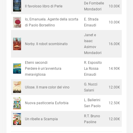
De Fombelle
Il favoloso libro di Perle
10.00€
Mondadori
Io, Emanuela. Agente della scorta
E. Strada
10.00€
di Paolo Borsellino
Einaudi
Janet e
Isaac
Norby. Il robot scombinato
16.00€
Asimov
Mondadori
Eterni secondi
R. Esposito
Perdere è un’avventura
La Rossa
14.90€
meravigliosa
Einaudi
G. Nucci
Ulisse. Il mare color del vino
12.00€
Salani
L. Ballerini
Nuova pasticceria Euforbia
12.50€
San Paolo
R.T. Bruno
Un ribelle a Scampia
12.00€
Paoline