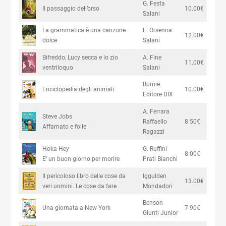
G. Festa
Il passaggio dell’orso
10.00€
Salani
La grammatica è una canzone
E. Orsenna
12.00€
dolce
Salani
Bifreddo, Lucy secca e lo zio
A. Fine
11.00€
ventriloquo
Salani
Burnie
Enciclopedia degli animali
10.00€
Editore DIX
A. Ferrara
Steve Jobs
Raffaello
8.50€
Affamato e folle
Ragazzi
Hoka Hey
G. Ruffini
8.00€
E’ un buon giorno per morire
Prati Bianchi
Il pericoloso libro delle cose da
Iggulden
13.00€
veri uomini. Le cose da fare
Mondadori
Benson
Una giornata a New York
7.90€
Giunti Junior