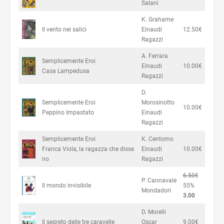
Salani
K. Grahame
Il vento nei salici
Einaudi
12.50€
Ragazzi
A. Ferrara
Semplicemente Eroi
Einaudi
10.00€
Casa Lampedusa
Ragazzi
D.
Semplicemente Eroi
Morosinotto
10.00€
Peppino Impastato
Einaudi
Ragazzi
Semplicemente Eroi
K. Centomo
Franca Viola, la ragazza che disse
Einaudi
10.00€
no
Ragazzi
6.50€
P. Cannavale
Il mondo invisibile
55%
Mondadori
3.00
D. Morelli
Il segreto delle tre caravelle
Oscar
9.00€