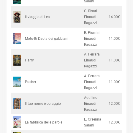
Salani
G. Risari
Il viaggio di Lea
Einaudi
14.00€
Ragazzi
R. Piumini
Motu-Iti L’isola dei gabbiani
Einaudi
11.00€
Ragazzi
A. Ferrara
Harry
Einaudi
11.00€
Ragazzi
A. Ferrara
Pusher
Einaudi
11.00€
Ragazzi
Aquilino
Il tuo nome è coraggio
Einaudi
12.00€
Ragazzi
E. Orsenna
La fabbrica delle parole
12.00€
Salani