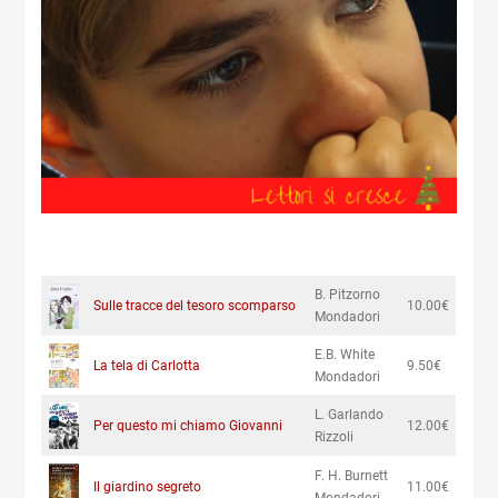
B. Pitzorno
Sulle tracce del tesoro scomparso
10.00€
Mondadori
E.B. White
La tela di Carlotta
9.50€
Mondadori
L. Garlando
Per questo mi chiamo Giovanni
12.00€
Rizzoli
F. H. Burnett
Il giardino segreto
11.00€