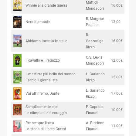
Mattick
Winnie e la grande guerra
16.00€
Mondadori
R. Morgese
Nero diamante
13.00
Paoline
R.
Abbiamo toccato le stelle
Gazzaniga
16.00€
Rizzoli
C.S. Lewis
Il cavallo e il ragazzo
12.00€
Mondadori
Il mestiere più bello del mondo.
L. Garlando
15.00€
Faccio il giornalista
Rizzoli
L. Garlando
Vai all’inferno, Dante
17.00€
Rizzoli
Semplicemente eroi
P. Capriolo
10.00€
Le olimpiadi del coraggio
Einaudi
Per sempre libero
A. Piccione
11.00€
La storia di Libero Grassi
Einaudi