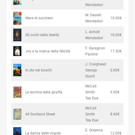
Mondadori
M. Desiati
Mare di zucchero
10.00€
Mondadori
L. Anholt
Gli occhi della libertà
18.00€
Mondadori
F. Garagnon
Joy e la ricerca della felicità
17.50€
Paoline
J. Craighead
Io sto nei boschi
George
6.00€
Giunti
McCall
Le lacrime della giraffa
Smith
9.00€
Tea Due
McCall
44 Scotland Street
Smith
8.60€
Tea Due
E. Orsenna
La danza delle virgole
12.00€