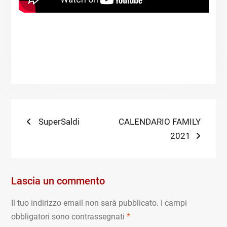
Navigazione
Previous
Next
SuperSaldi
CALENDARIO FAMILY
post:
post:
2021
articoli
Lascia un commento
Il tuo indirizzo email non sarà pubblicato.
I campi
obbligatori sono contrassegnati
*