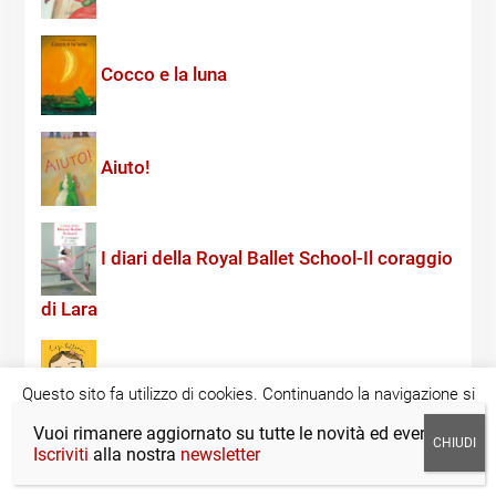
Cocco e la luna
Aiuto!
I diari della Royal Ballet School-Il coraggio
di Lara
In ogni istante. Felicità: sempre
Questo sito fa utilizzo di cookies. Continuando la navigazione si
acconsente all'utilizzo di tale tecnologia.
Cookie settings
Vuoi rimanere aggiornato su tutte le novità ed eventi?
Iscriviti
alla nostra
newsletter
ACCETTA
La prima indagine di Theodore Boone